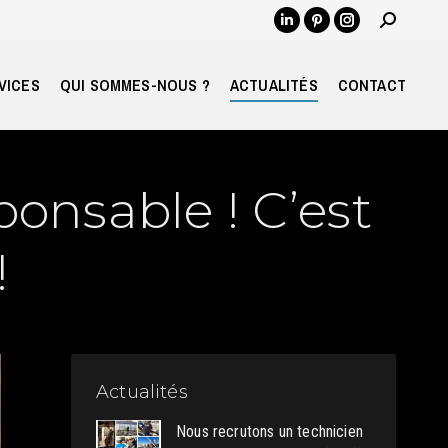
Recherch
LinkedIn
Pinterest
Instagram
:
page
page
page
opens
opens
opens
VICES
QUI SOMMES-NOUS ?
ACTUALITÉS
CONTACT
in
in
in
new
new
new
window
window
window
onsable ! C’est
!
Actualités
Nous recrutons un technicien