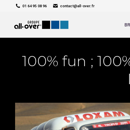
01 64 95 08 96
contact@all-over.fr
BR
100% fun ; 100