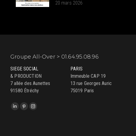
20 mars 2026
Groupe All-Over > 01.64.95.08.96
SIEGE SOCIAL
PARIS
& PRODUCTION
Immeuble CAP 19
7 allée des Aunettes
13 rue Georges Auric
91580 Étréchy
75019 Paris
Trouvez nous sur :
LinkedIn
Pinterest
Instagram
page
page
page
opens
opens
opens
in
in
in