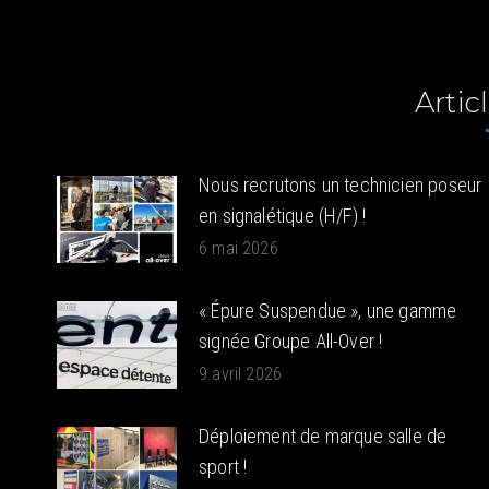
:
Articl
Nous recrutons un technicien poseur
en signalétique (H/F) !
6 mai 2026
« Épure Suspendue », une gamme
signée Groupe All-Over !
9 avril 2026
Déploiement de marque salle de
sport !