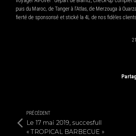
voyager All-Over : départ de Biarritz, check-up complet
puis du Maroc, de Tanger à l’Atlas, de Merzouga à Ouarz
fierté de sponsorisé et stické la 4L de nos fidèles clients
2
Partag
Navigation
PRÉCÉDENT
article
Le 17 mai 2019, succesfull
Article
« TROPICAL BARBECUE »
précédent