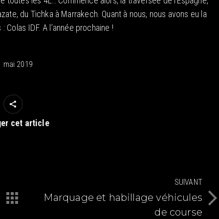
 de toutes les 4L… Commence alors, la traversée de l’Espagne,
azate, du Tichka à Marrakech. Quant à nous, nous avons eu la
 : Colas IDF. A l’année prochaine !
1 mai 2019
er cet article
SUIVANT
Marquage et habillage véhicules
Article
de course
suivant