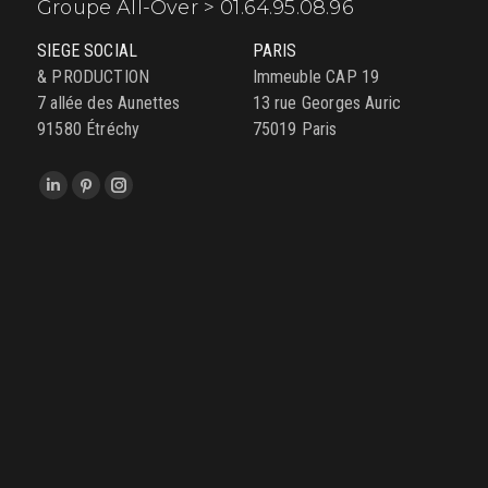
Groupe All-Over > 01.64.95.08.96
SIEGE SOCIAL
PARIS
& PRODUCTION
Immeuble CAP 19
7 allée des Aunettes
13 rue Georges Auric
91580 Étréchy
75019 Paris
Trouvez nous sur :
LinkedIn
Pinterest
Instagram
page
page
page
opens
opens
opens
in
in
in
new
new
new
window
window
window