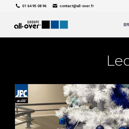
01 64 95 08 96
contact@all-over.fr
BR
Leq