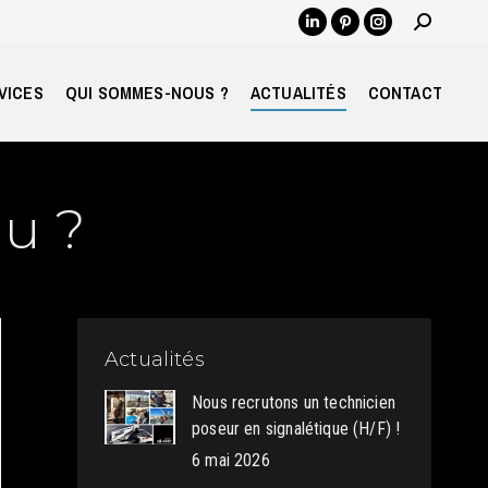
Recherch
LinkedIn
Pinterest
Instagram
:
page
page
page
opens
opens
opens
VICES
QUI SOMMES-NOUS ?
ACTUALITÉS
CONTACT
in
in
in
new
new
new
window
window
window
au ?
Actualités
Nous recrutons un technicien
poseur en signalétique (H/F) !
6 mai 2026