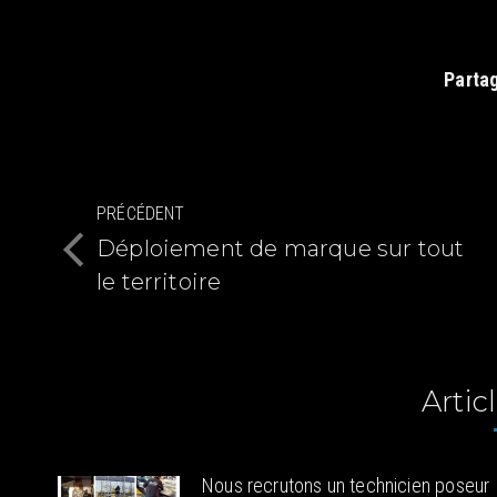
Partag
Navigation
PRÉCÉDENT
article
Déploiement de marque sur tout
Article
le territoire
précédent
:
Articl
Nous recrutons un technicien poseur