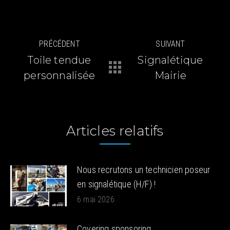
Navigation
PRÉCÉDENT
SUIVANT
article
Toile tendue
Signalétique
Article
Article
personnalisée
Mairie
précédent
suivant
:
:
Articles relatifs
Nous recrutons un technicien poseur
en signalétique (H/F) !
6 mai 2026
Covering sponsoring