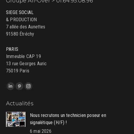
Groupe All-Over > 01.64.95.08.96
SIEGE SOCIAL
& PRODUCTION
7 allée des Aunettes
91580 Étréchy
PARIS
Immeuble CAP 19
13 rue Georges Auric
75019 Paris
Trouvez nous sur :
LinkedIn
Pinterest
Instagram
page
page
page
Actualités
opens
opens
opens
in
in
in
Nous recrutons un technicien poseur en
new
new
new
signalétique (H/F) !
window
window
window
6 mai 2026