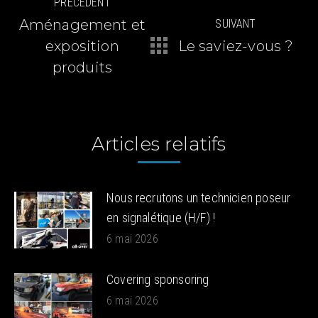
PRÉCÉDENT
article
Aménagement et
SUIVANT
exposition
Le saviez-vous ?
Article
Article
précédent
suivant
produits
:
:
Articles relatifs
Nous recrutons un technicien poseur
en signalétique (H/F) !
6 mai 2026
Covering sponsoring
6 mai 2026