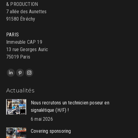
& PRODUCTION
7 allée des Aunettes
91580 Étréchy
PARIS
Immeuble CAP 19
13 rue Georges Auric
75019 Paris
Trouvez nous sur :
LinkedIn
Pinterest
Instagram
page
page
page
Actualités
opens
opens
opens
in
in
in
Nous recrutons un technicien poseur en
new
new
new
signalétique (H/F) !
window
window
window
6 mai 2026
Covering sponsoring