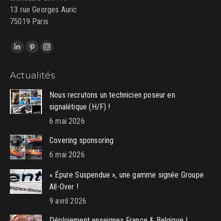
13 rue Georges Auric
75019 Paris
Trouvez nous sur :
LinkedIn
Pinterest
Instagram
page
page
page
Actualités
opens
opens
opens
in
in
in
Nous recrutons un technicien poseur en
new
new
new
signalétique (H/F) !
window
window
window
6 mai 2026
Covering sponsoring
6 mai 2026
« Épure Suspendue », une gamme signée Groupe
All-Over !
9 avril 2026
Déploiement enseignes France & Belgique !