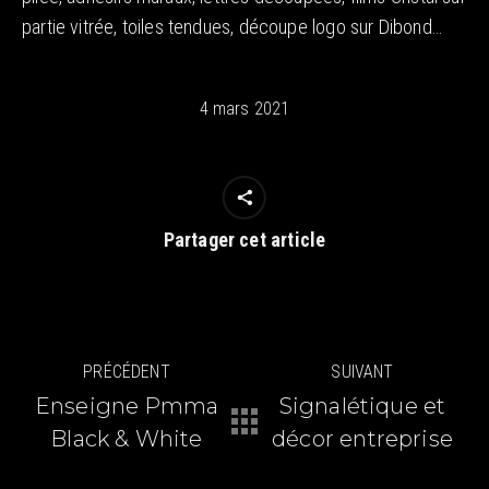
partie vitrée, toiles tendues, découpe logo sur Dibond…
4 mars 2021
Partager cet article
Navigation
PRÉCÉDENT
SUIVANT
article
Enseigne Pmma
Signalétique et
Article
Article
Black & White
décor entreprise
précédent
suivant
:
: