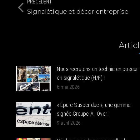
PRÉCÉDENT
article
Signalétique et décor entreprise
Article
précédent
:
Articl
Nous recrutons un technicien poseur
en signalétique (H/F) !
6 mai 2026
« Épure Suspendue », une gamme
signée Groupe All-Over !
9 avril 2026