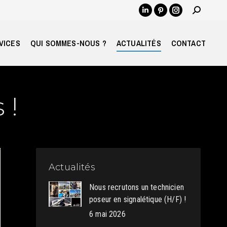
Recherch
LinkedIn
Pinterest
Instagram
:
page
page
page
opens
opens
opens
VICES
QUI SOMMES-NOUS ?
ACTUALITÉS
CONTACT
in
in
in
new
new
new
window
window
window
 !
Actualités
Nous recrutons un technicien
poseur en signalétique (H/F) !
6 mai 2026