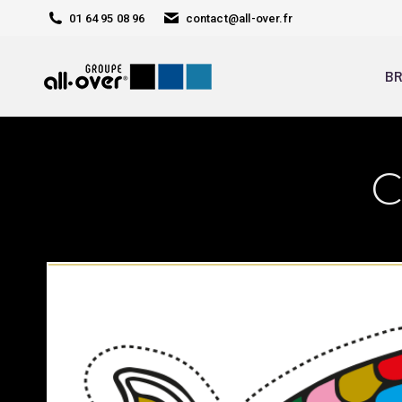
01 64 95 08 96
contact@all-over.fr
BR
C