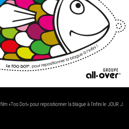
m «Too Dot» pour repositionner la blague à l’infini le JOUR J…