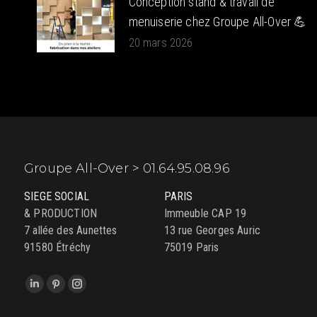
Conception stand & travail de
menuiserie chez Groupe All-Over 💪
20 mars 2026
Groupe All-Over > 01.64.95.08.96
SIEGE SOCIAL
PARIS
& PRODUCTION
Immeuble CAP 19
7 allée des Aunettes
13 rue Georges Auric
91580 Étréchy
75019 Paris
Trouvez nous sur :
LinkedIn
Pinterest
Instagram
page
page
page