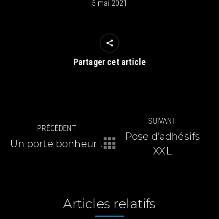
5 mai 2021
Partager cet article
Navigation
SUIVANT
PRÉCÉDENT
article
Pose d’adhésifs
Un porte bonheur !
Article
Article
XXL
précédent
suivant
:
:
Articles relatifs