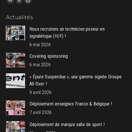
LinkedIn
Pinterest
Instagram
page
page
page
Actualités
opens
opens
opens
in
in
in
Nous recrutons un technicien poseur en
new
new
new
signalétique (H/F) !
window
window
window
6 mai 2026
Covering sponsoring
6 mai 2026
« Épure Suspendue », une gamme signée Groupe
All-Over !
9 avril 2026
Déploiement enseignes France & Belgique !
7 avril 2026
Déploiement de marque salle de sport !