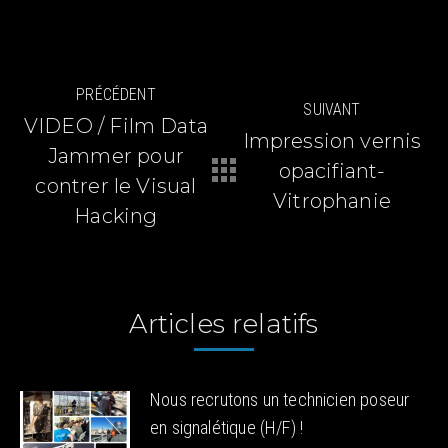
Navigation
PRÉCÉDENT
SUIVANT
article
VIDEO / Film Data
Impression vernis
Jammer pour
opacifiant-
Article
Article
contrer le Visual
précédent
suivant
Vitrophanie
Hacking
:
:
Articles relatifs
Nous recrutons un technicien poseur
en signalétique (H/F) !