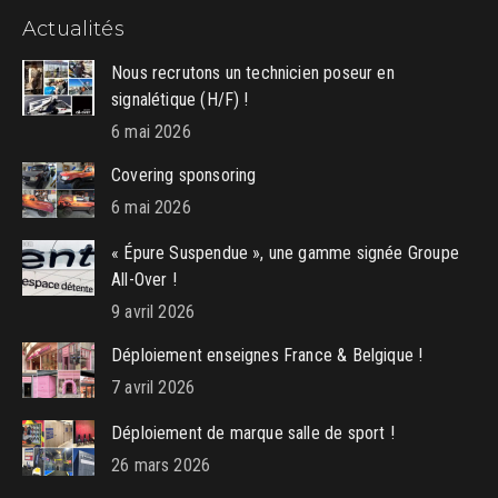
page
page
page
Actualités
opens
opens
opens
in
in
in
Nous recrutons un technicien poseur en
new
new
new
signalétique (H/F) !
window
window
window
6 mai 2026
Covering sponsoring
6 mai 2026
« Épure Suspendue », une gamme signée Groupe
All-Over !
9 avril 2026
Déploiement enseignes France & Belgique !
7 avril 2026
Déploiement de marque salle de sport !
26 mars 2026