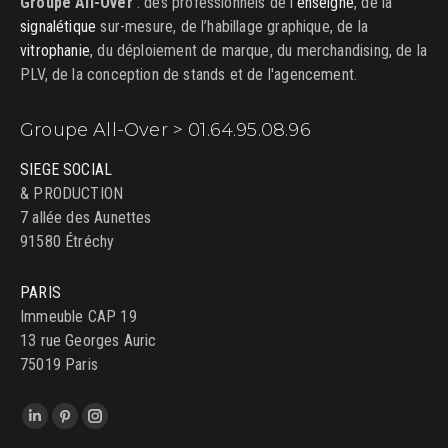
Groupe All-Over
: des professionnels de l’
enseigne
, de la
signalétique
sur-mesure, de l’habillage graphique, de la
vitrophanie
, du déploiement de marque, du merchandising, de la
PLV, de la conception de stands et de l'agencement.
Groupe All-Over > 01.64.95.08.96
SIEGE SOCIAL
& PRODUCTION
7 allée des Aunettes
91580 Étréchy
PARIS
Immeuble CAP 19
13 rue Georges Auric
75019 Paris
Trouvez nous sur :
LinkedIn
Pinterest
Instagram