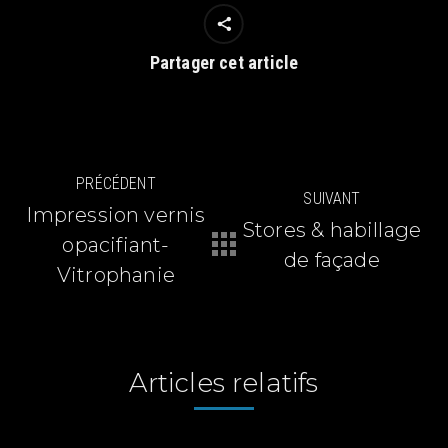
Partager cet article
Navigation
PRÉCÉDENT
SUIVANT
article
Impression vernis
Stores & habillage
opacifiant-
Article
Article
de façade
précédent
suivant
Vitrophanie
:
:
Articles relatifs