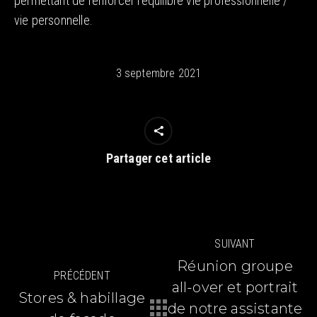
permettant de renforcer l’équilibre vie professionnelle /
vie personnelle.
3 septembre 2021
Partager cet article
Navigation
SUIVANT
article
Réunion groupe
PRÉCÉDENT
all-over et portrait
Stores & habillage
de notre assistante
Article
Article