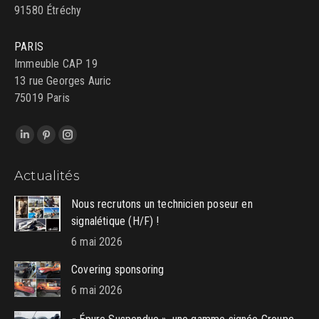
91580 Étréchy
PARIS
Immeuble CAP 19
13 rue Georges Auric
75019 Paris
Trouvez nous sur :
LinkedIn
Pinterest
Instagram
page
page
page
Actualités
opens
opens
opens
in
in
in
Nous recrutons un technicien poseur en
new
new
new
signalétique (H/F) !
window
window
window
6 mai 2026
Covering sponsoring
6 mai 2026