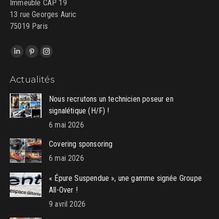
Immeuble CAP 19
13 rue Georges Auric
75019 Paris
Trouvez nous sur :
LinkedIn
Pinterest
Instagram
page
page
page
Actualités
opens
opens
opens
in
in
in
Nous recrutons un technicien poseur en
new
new
new
signalétique (H/F) !
window
window
window
6 mai 2026
Covering sponsoring
6 mai 2026
« Épure Suspendue », une gamme signée Groupe
All-Over !
9 avril 2026