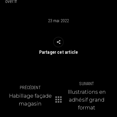
over.fr
23 mai 2022
Partager cet article
Navigation
SUIVANT
PRÉCÉDENT
article
Illustrations en
Habillage façade
adhésif grand
Article
Article
magasin
précédent
suivant
format
:
: