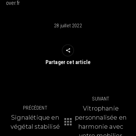
over.fr
28 juillet 2022
Partager cet article
Navigation
SUIVANT
article
Vitrophanie
PRÉCÉDENT
Signalétique en
personnalisée en
Article
Article
végétal stabilisé
harmonie avec
précédent
suivant
votre mobilier