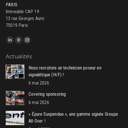
PARIS
Immeuble CAP 19
13 rue Georges Auric
75019 Paris
Trouvez nous sur :
LinkedIn
Pinterest
Instagram
page
page
page
Actualités
opens
opens
opens
in
in
in
Nous recrutons un technicien poseur en
new
new
new
signalétique (H/F) !
window
window
window
6 mai 2026
Covering sponsoring
6 mai 2026
« Épure Suspendue », une gamme signée Groupe
All-Over !