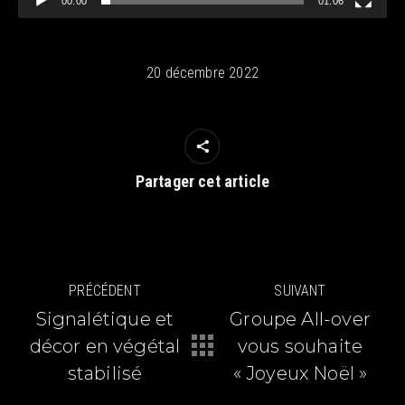
00:00
01:06
20 décembre 2022
Partager cet article
Navigation
PRÉCÉDENT
SUIVANT
article
Signalétique et
Groupe All-over
décor en végétal
vous souhaite
Article
Article
précédent
suivant
stabilisé
« Joyeux Noël »
:
: