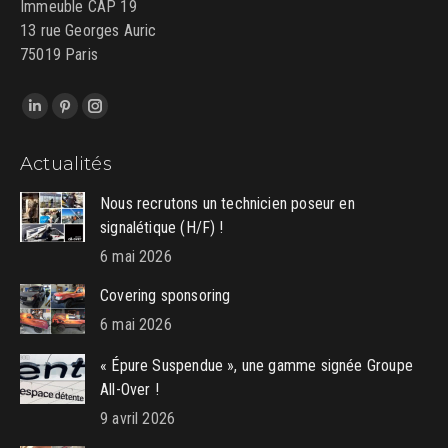
Immeuble CAP 19
13 rue Georges Auric
75019 Paris
Trouvez nous sur :
LinkedIn
Pinterest
Instagram
page
page
page
Actualités
opens
opens
opens
in
in
in
Nous recrutons un technicien poseur en
new
new
new
signalétique (H/F) !
window
window
window
6 mai 2026
Covering sponsoring
6 mai 2026
« Épure Suspendue », une gamme signée Groupe
All-Over !
9 avril 2026