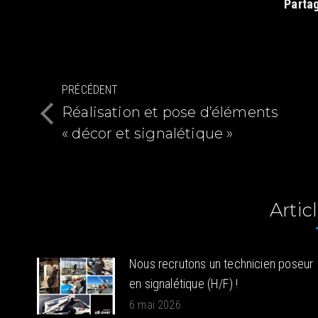
Partag
Navigation
PRÉCÉDENT
article
Réalisation et pose d’éléments
Article
« décor et signalétique »
précédent
:
Articl
Nous recrutons un technicien poseur
en signalétique (H/F) !
6 mai 2026