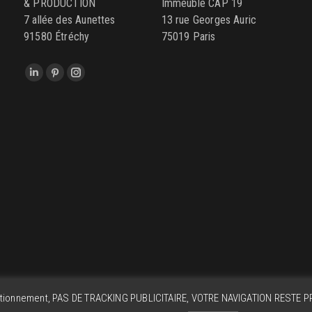
& PRODUCTION
Immeuble CAP 19
7 allée des Aunettes
13 rue Georges Auric
91580 Étréchy
75019 Paris
Trouvez nous sur :
LinkedIn
Pinterest
Instagram
page
page
page
opens
opens
opens
in
in
in
new
new
new
window
window
window
nctionnement, PAS DE TRACKING PUBLICITAIRE, VOTRE NAVIGATION RESTE PRI