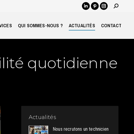
Recherch
LinkedIn
Pinterest
Instagram
:
page
page
page
opens
opens
opens
VICES
QUI SOMMES-NOUS ?
ACTUALITÉS
CONTACT
in
in
in
new
new
new
window
window
window
lité quotidienne
Actualités
Nous recrutons un technicien