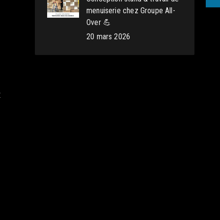
menuiserie chez Groupe All-
n
Over 💪
é
20 mars 2026
é
e
t