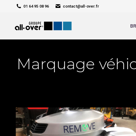
01 64 95 08 96
contact@all-over.fr
BR
Marquage véhicu