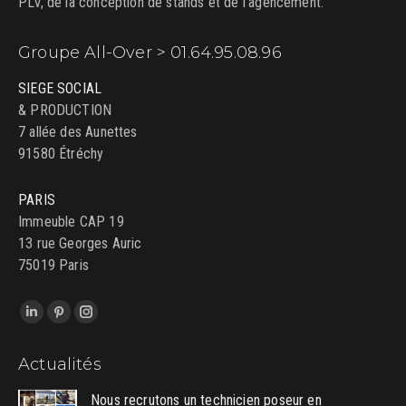
PLV, de la conception de stands et de l'agencement.
Groupe All-Over > 01.64.95.08.96
SIEGE SOCIAL
& PRODUCTION
7 allée des Aunettes
91580 Étréchy
PARIS
Immeuble CAP 19
13 rue Georges Auric
75019 Paris
Trouvez nous sur :
LinkedIn
Pinterest
Instagram
page
page
page
Actualités
opens
opens
opens
in
in
in
Nous recrutons un technicien poseur en