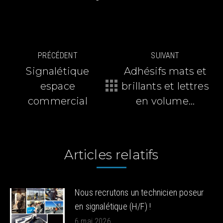
Navigation
PRÉCÉDENT
SUIVANT
article
Signalétique
Adhésifs mats et
espace
brillants et lettres
Article
Article
précédent
suivant
commercial
en volume…
:
:
Articles relatifs
Nous recrutons un technicien poseur
en signalétique (H/F) !
6 mai 2026