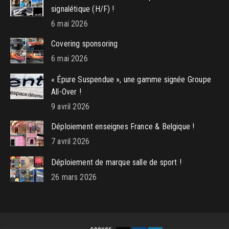
new
new
new
signalétique (H/F) !
window
window
window
6 mai 2026
Covering sponsoring
6 mai 2026
« Épure Suspendue », une gamme signée Groupe
All-Over !
9 avril 2026
Déploiement enseignes France & Belgique !
7 avril 2026
Déploiement de marque salle de sport !
26 mars 2026