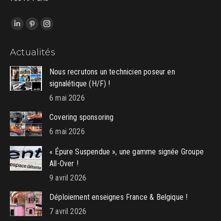
Trouvez nous sur :
LinkedIn
Pinterest
Instagram
page
page
page
Actualités
opens
opens
opens
in
in
in
Nous recrutons un technicien poseur en
new
new
new
signalétique (H/F) !
window
window
window
6 mai 2026
Covering sponsoring
6 mai 2026
« Épure Suspendue », une gamme signée Groupe
All-Over !
9 avril 2026
Déploiement enseignes France & Belgique !
7 avril 2026