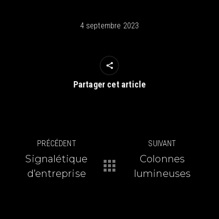
4 septembre 2023
Partager cet article
Navigation
PRÉCÉDENT
SUIVANT
article
Signalétique
Colonnes
Article
Article
d’entreprise
lumineuses
précédent
suivant
:
: