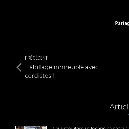
Partag
Navigation
PRÉCÉDENT
article
Habillage immeuble avec
Article
cordistes !
précédent
:
Articl
Nous recrutons un technicien poseur