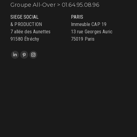
Groupe All-Over > 01.64.95.08.96
SIEGE SOCIAL
PARIS
& PRODUCTION
Immeuble CAP 19
7 allée des Aunettes
13 rue Georges Auric
91580 Étréchy
75019 Paris
Trouvez nous sur :
LinkedIn
Pinterest
Instagram
page
page
page
opens
opens
opens
in
in
in
new
new
new
window
window
window