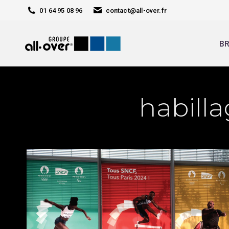
01 64 95 08 96
contact@all-over.fr
BR
habilla