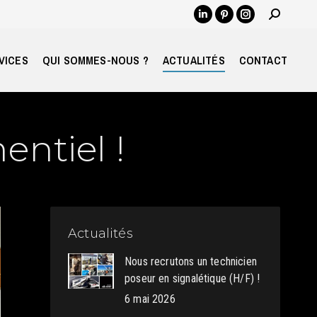
Recherch
LinkedIn
Pinterest
Instagram
:
page
page
page
opens
opens
opens
VICES
QUI SOMMES-NOUS ?
ACTUALITÉS
CONTACT
in
in
in
new
new
new
window
window
window
entiel !
Actualités
Nous recrutons un technicien
poseur en signalétique (H/F) !
6 mai 2026