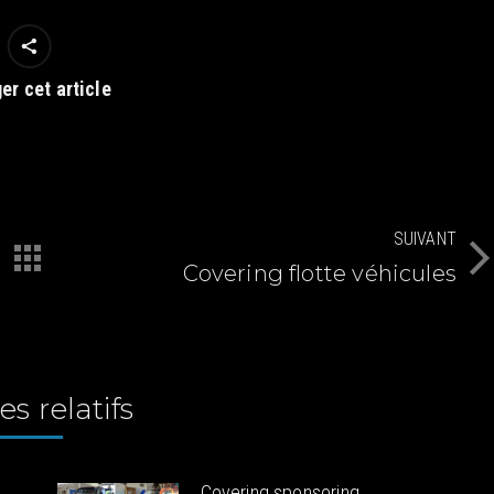
er cet article
SUIVANT
Covering flotte véhicules
Article
suivant
:
es relatifs
Covering sponsoring