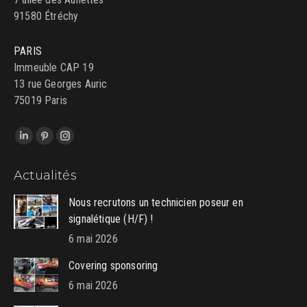
91580 Étréchy
PARIS
Immeuble CAP 19
13 rue Georges Auric
75019 Paris
Trouvez nous sur :
LinkedIn
Pinterest
Instagram
page
page
page
Actualités
opens
opens
opens
in
in
in
Nous recrutons un technicien poseur en
new
new
new
signalétique (H/F) !
window
window
window
6 mai 2026
Covering sponsoring
6 mai 2026