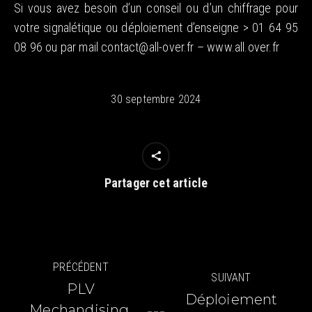
Si vous avez besoin d’un conseil ou d’un chiffrage pour
votre signalétique ou déploiement d’enseigne > 01 64 95
08 96 ou par mail contact@all-over.fr – www.all.over.fr
30 septembre 2024
Partager cet article
Navigation
PRÉCÉDENT
SUIVANT
article
PLV
Déploiement
Mechandising,