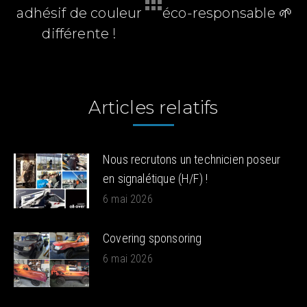
Article
Article
adhésif de couleur
éco-responsable 🌱
précédent
suivant
différente !
:
:
Articles relatifs
Nous recrutons un technicien poseur
en signalétique (H/F) !
6 mai 2026
Covering sponsoring
6 mai 2026