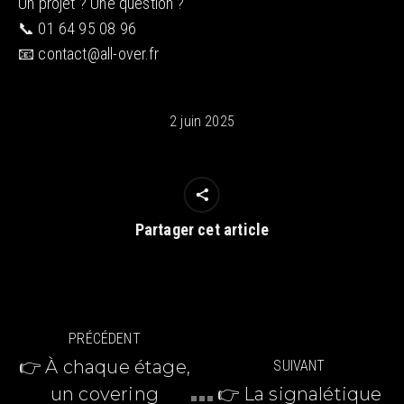
Un projet ? Une question ?
📞 01 64 95 08 96
📧 contact@all-over.fr
2 juin 2025
Partager cet article
Navigation
PRÉCÉDENT
article
👉 À chaque étage,
SUIVANT
un covering
👉 La signalétique