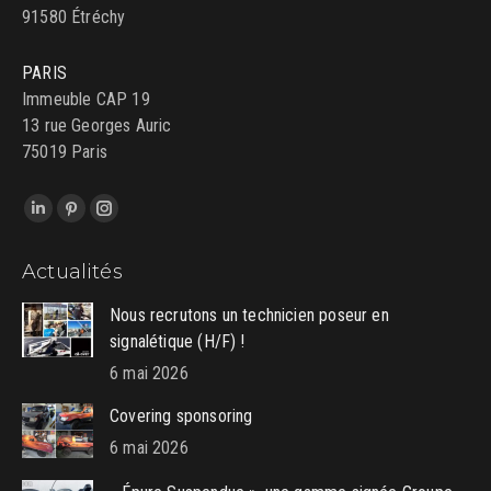
91580 Étréchy
PARIS
Immeuble CAP 19
13 rue Georges Auric
75019 Paris
Trouvez nous sur :
LinkedIn
Pinterest
Instagram
page
page
page
Actualités
opens
opens
opens
in
in
in
Nous recrutons un technicien poseur en
new
new
new
signalétique (H/F) !
window
window
window
6 mai 2026
Covering sponsoring
6 mai 2026