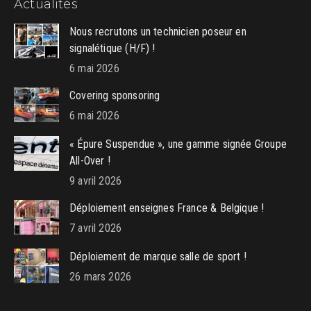
Actualités
opens
opens
opens
in
in
in
Nous recrutons un technicien poseur en
new
new
new
signalétique (H/F) !
window
window
window
6 mai 2026
Covering sponsoring
6 mai 2026
« Épure Suspendue », une gamme signée Groupe
All-Over !
9 avril 2026
Déploiement enseignes France & Belgique !
7 avril 2026
Déploiement de marque salle de sport !
26 mars 2026