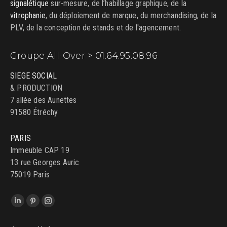
signalétique
sur-mesure, de l’habillage graphique, de la
vitrophanie
, du déploiement de marque, du merchandising, de la
PLV, de la conception de stands et de l'agencement.
Groupe All-Over > 01.64.95.08.96
SIEGE SOCIAL
& PRODUCTION
7 allée des Aunettes
91580 Étréchy
PARIS
Immeuble CAP 19
13 rue Georges Auric
75019 Paris
Trouvez nous sur :
LinkedIn
Pinterest
Instagram
page
page
page