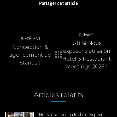
Partager cet article
Navigation
SUIVANT
PRÉCÉDENT
article
J-8 🚀 Nous
Conception &
exposons au salon
agencement de
Article
Article
Hotel & Restaurant
précédent
suivant
stands !
Meetings 2026 !
:
:
Articles relatifs
Nous recrutons un technicien poseur