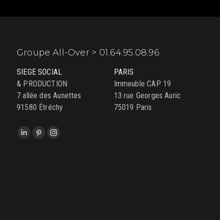
Groupe All-Over > 01.64.95.08.96
SIEGE SOCIAL
PARIS
& PRODUCTION
Immeuble CAP 19
7 allée des Aunettes
13 rue Georges Auric
91580 Étréchy
75019 Paris
Trouvez nous sur :
LinkedIn
Pinterest
Instagram
page
page
page
opens
opens
opens
in
in
in
new
new
new
window
window
window