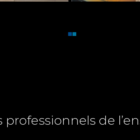
us
pour en savoir plus et obtenir un de
4.95.08.96
contact@all-over.fr
|
|
par formula
s professionnels de l’e