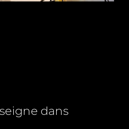
vis gratuit au :
ire
nseigne dans