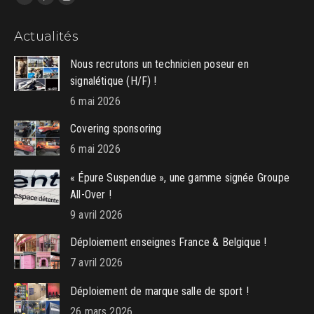
LinkedIn
Pinterest
Instagram
page
page
page
Actualités
opens
opens
opens
in
in
in
Nous recrutons un technicien poseur en
new
new
new
signalétique (H/F) !
window
window
window
6 mai 2026
Covering sponsoring
6 mai 2026
« Épure Suspendue », une gamme signée Groupe
All-Over !
9 avril 2026
Déploiement enseignes France & Belgique !
7 avril 2026
Déploiement de marque salle de sport !
26 mars 2026