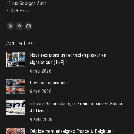
13 rue Georges Auric
75019 Paris
Trouvez nous sur :
LinkedIn
Pinterest
Instagram
page
page
page
Actualités
opens
opens
opens
in
in
in
Nous recrutons un technicien poseur en
new
new
new
signalétique (H/F) !
window
window
window
6 mai 2026
Covering sponsoring
6 mai 2026
« Épure Suspendue », une gamme signée Groupe
All-Over !
9 avril 2026
Déploiement enseignes France & Belgique !