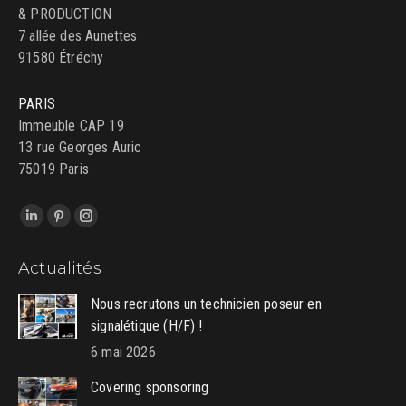
& PRODUCTION
7 allée des Aunettes
91580 Étréchy
PARIS
Immeuble CAP 19
13 rue Georges Auric
75019 Paris
Trouvez nous sur :
LinkedIn
Pinterest
Instagram
page
page
page
Actualités
opens
opens
opens
in
in
in
Nous recrutons un technicien poseur en
new
new
new
signalétique (H/F) !
window
window
window
6 mai 2026
Covering sponsoring