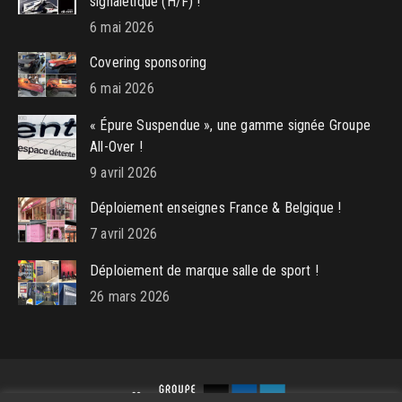
signalétique (H/F) !
window
window
window
6 mai 2026
Covering sponsoring
6 mai 2026
« Épure Suspendue », une gamme signée Groupe
All-Over !
9 avril 2026
Déploiement enseignes France & Belgique !
7 avril 2026
Déploiement de marque salle de sport !
26 mars 2026