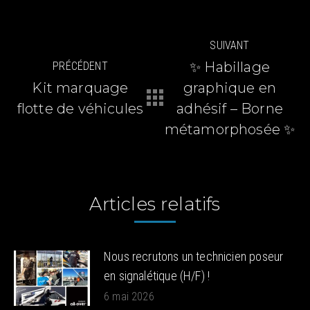
Navigation
SUIVANT
article
✨ Habillage
PRÉCÉDENT
Kit marquage
graphique en
Article
Article
flotte de véhicules
adhésif – Borne
précédent
suivant
métamorphosée ✨
:
:
Articles relatifs
Nous recrutons un technicien poseur
en signalétique (H/F) !
6 mai 2026