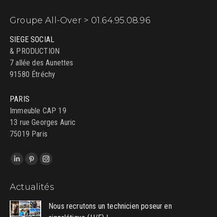
Groupe All-Over > 01.64.95.08.96
SIEGE SOCIAL
& PRODUCTION
7 allée des Aunettes
91580 Étréchy
PARIS
Immeuble CAP 19
13 rue Georges Auric
75019 Paris
Trouvez nous sur :
LinkedIn
Pinterest
Instagram
page
page
page
Actualités
opens
opens
opens
in
in
in
Nous recrutons un technicien poseur en
new
new
new