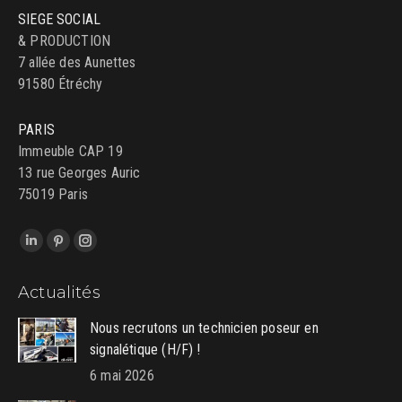
SIEGE SOCIAL
& PRODUCTION
7 allée des Aunettes
91580 Étréchy
PARIS
Immeuble CAP 19
13 rue Georges Auric
75019 Paris
Trouvez nous sur :
LinkedIn
Pinterest
Instagram
page
page
page
Actualités
opens
opens
opens
in
in
in
Nous recrutons un technicien poseur en
new
new
new
signalétique (H/F) !
window
window
window
6 mai 2026