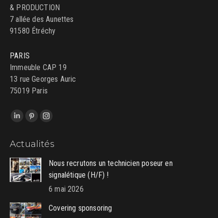
& PRODUCTION
7 allée des Aunettes
91580 Étréchy
PARIS
Immeuble CAP 19
13 rue Georges Auric
75019 Paris
Trouvez nous sur :
LinkedIn
Pinterest
Instagram
page
page
page
Actualités
opens
opens
opens
in
in
in
Nous recrutons un technicien poseur en
new
new
new
signalétique (H/F) !
window
window
window
6 mai 2026
Covering sponsoring