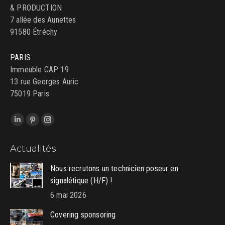
& PRODUCTION
7 allée des Aunettes
91580 Étréchy
PARIS
Immeuble CAP 19
13 rue Georges Auric
75019 Paris
Trouvez nous sur :
LinkedIn
Pinterest
Instagram
page
page
page
Actualités
opens
opens
opens
in
in
in
Nous recrutons un technicien poseur en
new
new
new
signalétique (H/F) !
window
window
window
6 mai 2026
Covering sponsoring