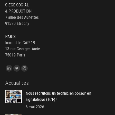
SIEGE SOCIAL
& PRODUCTION
7 allée des Aunettes
91580 Étréchy
PARIS
Immeuble CAP 19
13 rue Georges Auric
75019 Paris
Trouvez nous sur :
LinkedIn
Pinterest
Instagram
page
page
page
Actualités
opens
opens
opens
in
in
in
Nous recrutons un technicien poseur en
new
new
new
signalétique (H/F) !
window
window
window
6 mai 2026