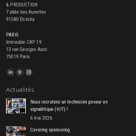
& PRODUCTION
7 allée des Aunettes
91580 Étréchy
PARIS
Immeuble CAP 19
13 rue Georges Auric
75019 Paris
Trouvez nous sur :
LinkedIn
Pinterest
Instagram
page
page
page
Actualités
opens
opens
opens
in
in
in
Nous recrutons un technicien poseur en
new
new
new
signalétique (H/F) !
window
window
window
6 mai 2026
Covering sponsoring