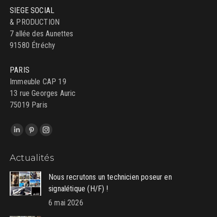
SIEGE SOCIAL
& PRODUCTION
7 allée des Aunettes
91580 Étréchy
PARIS
Immeuble CAP 19
13 rue Georges Auric
75019 Paris
Trouvez nous sur :
LinkedIn
Pinterest
Instagram
page
page
page
Actualités
opens
opens
opens
in
in
in
Nous recrutons un technicien poseur en
new
new
new
signalétique (H/F) !
window
window
window
6 mai 2026