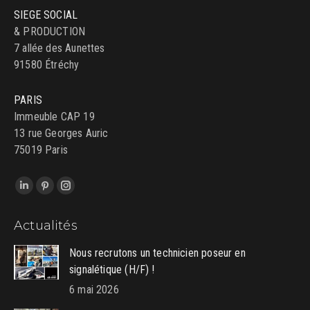
SIEGE SOCIAL
& PRODUCTION
7 allée des Aunettes
91580 Étréchy
PARIS
Immeuble CAP 19
13 rue Georges Auric
75019 Paris
Trouvez nous sur :
LinkedIn
Pinterest
Instagram
page
page
page
Actualités
opens
opens
opens
in
in
in
Nous recrutons un technicien poseur en
new
new
new
signalétique (H/F) !
window
window
window
6 mai 2026