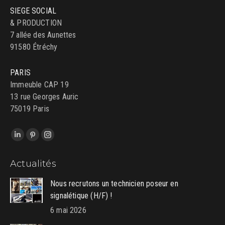
SIEGE SOCIAL
& PRODUCTION
7 allée des Aunettes
91580 Étréchy
PARIS
Immeuble CAP 19
13 rue Georges Auric
75019 Paris
Trouvez nous sur :
LinkedIn
Pinterest
Instagram
page
page
page
Actualités
opens
opens
opens
in
in
in
Nous recrutons un technicien poseur en
new
new
new
signalétique (H/F) !
window
window
window
6 mai 2026